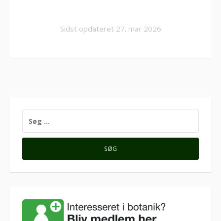
Sidst opdateret
27. mar 2026
SØG
EFTER: