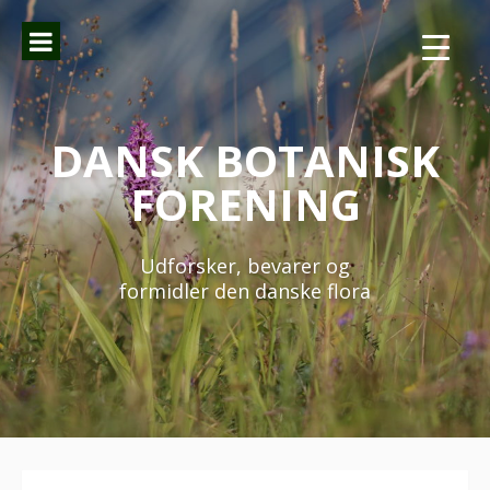
Spring
til
indhold
DANSK BOTANISK
FORENING
Udforsker, bevarer og
formidler den danske flora