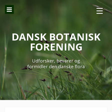
Spring
til
indhold
DANSK BOTANISK
FORENING
Udforsker, bevarer og
formidler den danske flora