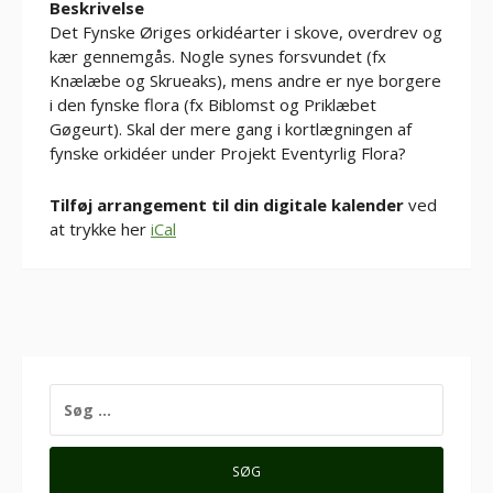
Beskrivelse
Det Fynske Øriges orkidéarter i skove, overdrev og
kær gennemgås. Nogle synes forsvundet (fx
Knælæbe og Skrueaks), mens andre er nye borgere
i den fynske flora (fx Biblomst og Priklæbet
Gøgeurt). Skal der mere gang i kortlægningen af
fynske orkidéer under Projekt Eventyrlig Flora?
Tilføj arrangement til din digitale kalender
ved
at trykke her
iCal
SØG
EFTER: