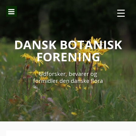
Spring
til
indhold
DANSK BOTANISK
FORENING
Udforsker, bevarer og
formidler den danske flora