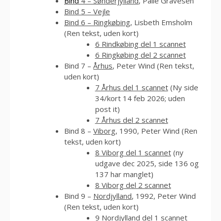
Bind
4 – Sønderjylland
, Palle Gravesen
Bind 5
– Vejle
Bind 6 – Ringkøbing
, Lisbeth Emsholm
(Ren tekst, uden kort)
6 Rindkøbing del 1 scannet
6 Ringkøbing del 2 scannet
Bind 7 –
Århus
, Peter Wind (Ren tekst,
uden kort)
7 Århus del 1 scannet
(Ny side
34/kort 14 feb 2026; uden
post it)
7 Århus del 2 scannet
Bind 8 –
Viborg
, 1990, Peter Wind (Ren
tekst, uden kort)
8 Viborg del 1 scannet
(ny
udgave dec 2025, side 136 og
137 har manglet)
8 Viborg del 2 scannet
Bind 9 –
Nordjylland
, 1992, Peter Wind
(Ren tekst, uden kort)
9 Nordjylland del 1 scannet