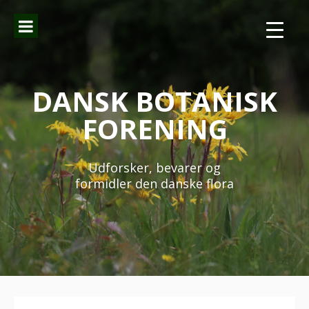
Spring
til
indhold
DANSK BOTANISK
FORENING
Udforsker, bevarer og
formidler den danske flora