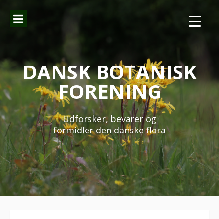
Spring
til
indhold
DANSK BOTANISK
FORENING
Udforsker, bevarer og
formidler den danske flora