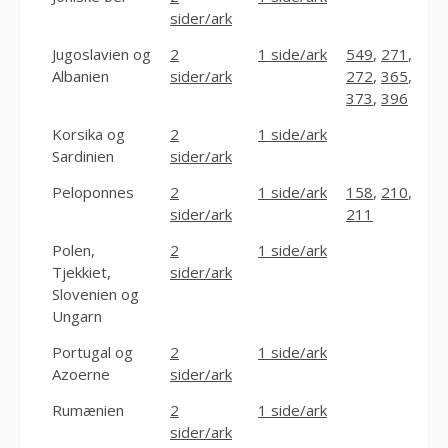
sider/ark
Jugoslavien og
2
1 side/ark
549
,
271
,
Albanien
sider/ark
272
,
365
,
373
,
396
Korsika og
2
1 side/ark
Sardinien
sider/ark
Peloponnes
2
1 side/ark
158
,
210
,
sider/ark
211
Polen,
2
1 side/ark
Tjekkiet,
sider/ark
Slovenien og
Ungarn
Portugal og
2
1 side/ark
Azoerne
sider/ark
Rumænien
2
1 side/ark
sider/ark