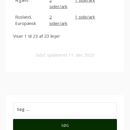
sider/ark
Rusland,
2
1 side/ark
Europæisk
sider/ark
Viser 1 til 23 af 23 linjer
Sidst opdateret
11. dec 2023
SØG
EFTER: