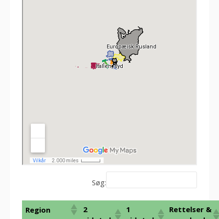
Søg:
2
1
Rettelser &
Region