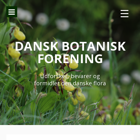
Spring
til
indhold
DANSK BOTANISK
FORENING
Udforsker, bevarer og
formidler den danske flora