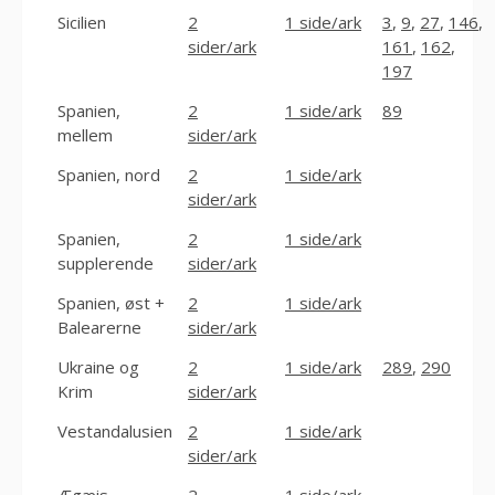
Sicilien
2
1 side/ark
3
,
9
,
27
,
146
,
sider/ark
161
,
162
,
197
Spanien,
2
1 side/ark
89
mellem
sider/ark
Spanien, nord
2
1 side/ark
sider/ark
Spanien,
2
1 side/ark
supplerende
sider/ark
Spanien, øst +
2
1 side/ark
Balearerne
sider/ark
Ukraine og
2
1 side/ark
289
,
290
Krim
sider/ark
Vestandalusien
2
1 side/ark
sider/ark
Ægæis
2
1 side/ark