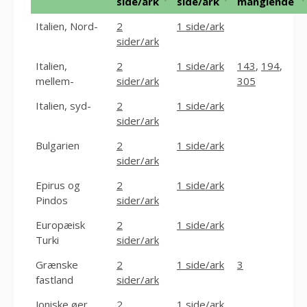
side/ark
side/ark
manglende
Italien, Nord-
2
1 side/ark
sider/ark
Italien,
2
1 side/ark
143
,
194
,
mellem-
sider/ark
305
Italien, syd-
2
1 side/ark
sider/ark
Bulgarien
2
1 side/ark
sider/ark
Epirus og
2
1 side/ark
Pindos
sider/ark
Europæisk
2
1 side/ark
Turki
sider/ark
Grænske
2
1 side/ark
3
fastland
sider/ark
Joniske øer
2
1 side/ark