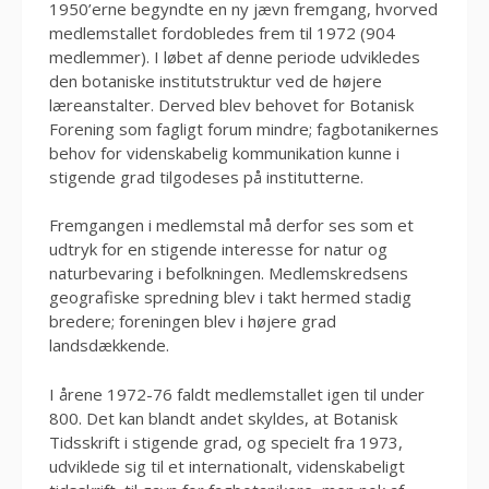
1950’erne begyndte en ny jævn fremgang, hvorved
medlemstallet fordobledes frem til 1972 (904
medlemmer). I løbet af denne periode udvikledes
den botaniske institutstruktur ved de højere
læreanstalter. Derved blev behovet for Botanisk
Forening som fagligt forum mindre; fagbotanikernes
behov for videnskabelig kommunikation kunne i
stigende grad tilgodeses på institutterne.
Fremgangen i medlemstal må derfor ses som et
udtryk for en stigende interesse for natur og
naturbevaring i befolkningen. Medlemskredsens
geografiske spredning blev i takt hermed stadig
bredere; foreningen blev i højere grad
landsdækkende.
I årene 1972-76 faldt medlemstallet igen til under
800. Det kan blandt andet skyldes, at Botanisk
Tidsskrift i stigende grad, og specielt fra 1973,
udviklede sig til et internationalt, videnskabeligt