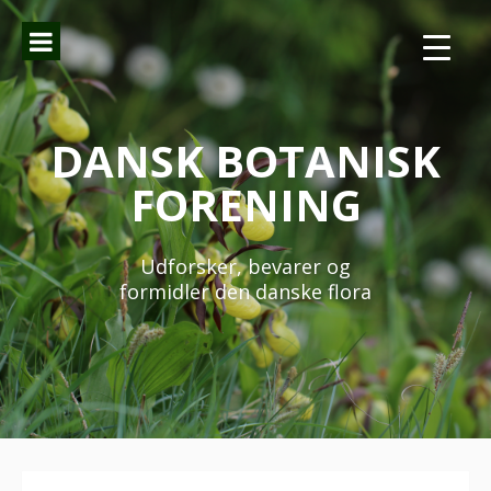
Spring
til
indhold
DANSK BOTANISK
FORENING
Udforsker, bevarer og
formidler den danske flora