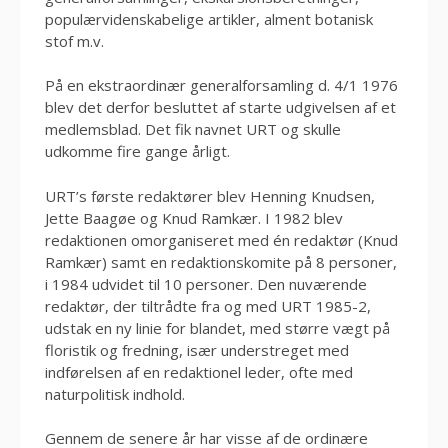
populærvidenskabelige artikler, alment botanisk
stof m.v.
På en ekstraordinær generalforsamling d. 4/1 1976
blev det derfor besluttet af starte udgivelsen af et
medlemsblad. Det fik navnet URT og skulle
udkomme fire gange årligt.
URT’s første redaktører blev Henning Knudsen,
Jette Baagøe og Knud Ramkær. I 1982 blev
redaktionen omorganiseret med én redaktør (Knud
Ramkær) samt en redaktionskomite på 8 personer,
i 1984 udvidet til 10 personer. Den nuværende
redaktør, der tiltrådte fra og med URT 1985-2,
udstak en ny linie for blandet, med større vægt på
floristik og fredning, især understreget med
indførelsen af en redaktionel leder, ofte med
naturpolitisk indhold.
Gennem de senere år har visse af de ordinære