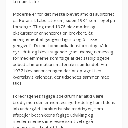
læreanstalter.
Møderne er for det meste blevet afhold i auditoriet
på Botanisk Laboratorium, siden 1934 som regel på
torsdage. Til og med 1976 blev møder og
ekskursioner annonceret pr. brevkort, ét
arrangement af gangen (Figur 5 og 6 – ikke
gengivet). Denne kommunikationsform dog både
dyr i drift og blev i stigende grad uhensigtsmæssig
for medlemmerne som følge af det stadig øgede
udbud af informationsmateriale i samfundet. Fra
1977 blev annonceringen derfor optaget i en
kvartalsvis kalender, der udsendes sammen med
URT.
Foredragenes faglige spektrum har altid være
bredt, men den emnemæssige fordeling har i tidens
løb undergået karakteristiske ændringer, som
afspejler botanikkens faglige udvikling og
medlemmernes interesse samt vel også
bestyrelsens kontaktflade.