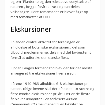
og om “Planterne og den rekreative udnyttelse af
naturen”, begge foråret 1984 og særdeles
velbesøgte. Flere temamøder er blevet fulgt op
med temahæfter af URT.
Ekskursioner
En anden central aktivitet for foreningen er
afholdelse af botaniske ekskursioner,, del som
tilbud til medlemmerne, dels med det lovbestemt
formål at udforske den danske flora.
I Johan Langes formandstid blev der for det meste
arrangeret tre ekskursioner hver sæson.
I årene 1940-983 afholdtes 6-8 ekskursioner pr.
sæson. Ifølge lovene skal der afholdes “to større og
flere mindre ekskursioner pr. år”. Det er de fleste
år blevet udmøntet i: en forårsekskursion
(“Anemonetur”) i maj måned til en lokalitet på