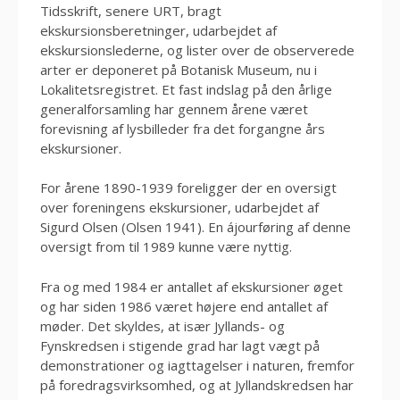
Tidsskrift, senere URT, bragt
ekskursionsberetninger, udarbejdet af
ekskursionslederne, og lister over de observerede
arter er deponeret på Botanisk Museum, nu i
Lokalitetsregistret. Et fast indslag på den årlige
generalforsamling har gennem årene været
forevisning af lysbilleder fra det forgangne års
ekskursioner.
For årene 1890-1939 foreligger der en oversigt
over foreningens ekskursioner, udarbejdet af
Sigurd Olsen (Olsen 1941). En ájourføring af denne
oversigt from til 1989 kunne være nyttig.
Fra og med 1984 er antallet af ekskursioner øget
og har siden 1986 været højere end antallet af
møder. Det skyldes, at især Jyllands- og
Fynskredsen i stigende grad har lagt vægt på
demonstrationer og iagttagelser i naturen, fremfor
på foredragsvirksomhed, og at Jyllandskredsen har