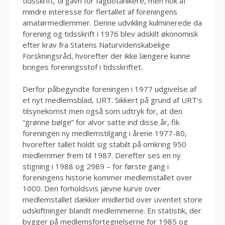
tidsskrift, til gavn for fagbotanikere, men nok af
mindre interesse for flertallet af foreningens
amatørmedlemmer. Denne udvikling kulminerede da
forening og tidsskrift i 1976 blev adskilt økonomisk
efter krav fra Statens Naturvidenskabelige
Forskningsråd, hvorefter der ikke længere kunne
bringes foreningsstof i tidsskriftet.
Derfor påbegyndte foreningen i 1977 udgivelse af
et nyt medlemsblad, URT. Sikkert på grund af URT’s
tilsynekomst men også som udtryk for, at den
“grønne bølge” for alvor satte ind disse år, fik
foreningen ny medlemstilgang i årene 1977-80,
hvorefter tallet holdt sig stabilt på omkring 950
medlemmer frem til 1987. Derefter ses en ny
stigning i 1988 og 2989 – for første gang i
foreningens historie kommer medlemstallet over
1000. Den forholdsvis jævne kurve over
medlemstallet dækker imidlertid over uventet store
udskiftninger blandt medlemmerne. En statistik, der
bygger på medlemsfortegnelserne for 1985 og