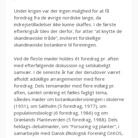
Under krigen var der ingen mulighed for at få
foredrag fra de øvrige nordiske lange, da
indrejsetilladelser ikke kunne skaffes. I de første
efterkrigsår blev der derfor, for atter “at knytte de
skandinaviske tråde”, inviteret forskellige
skandinaviske botanikere til foreningen.
Ved de fleste møder holdes ét foredrag pr. aften
med efterfølgende diskussion og selskabeligt
samvær. I de seneste år har der derudover været
afholdt adskillige arrangementer med flere
foredrag. Dels temamøder med flere indlæg pr.
aften, samlet omkring et fælles fagligt tema,
således møder om botanikundervisningen i skolerne
(1951), om Saltholm (5 foredrag, 1977), om
populationsbiologi (6 foredrag, 1986) og om
Grønlands Planteverden (5 foredrag, 1988). Dels
heldags-debatmøder, om “Forsuring og planter”, i
samarbejde med Dansk Økologisk Forening OIKOS,