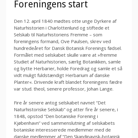
Foreningens start
Den 12. april 1840 mødtes otte unge Dyrkere af
Naturhistorien i Charlottenlund og stiftede et
Selskab til Naturhistoriens Fremme – som
foreningens formand, Ove Paulsen, skrev ved
hundredeåret for Dansk Botanisk Forenings fødsel.
Formålet med selskabet skulle være at »fremme
Studiet af Naturhistorien, særlig Botanikken, samle
og bytte Herbarier, holde Foredrag og samle et så
vidt muligt fuldstændigt Herbarium af danske
Planter«. Drivende kraft blandet foreningens fædre
var stud. theol, senere professor, Johan Lange.
Fire år senere antog selskabet navnet “Det
Naturhistoriske Selskab” og atter fire år senere, i
1848, opstod “Den botaniske Forening i
Kjøbenhavn” ved sammenslutning af selskabets
botaniske interesserede medlemmer med de
danske medlemmer af “Den Skandinavisk-botanisk