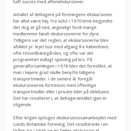
haft succes med aftenekskursioner.
Antallet af deltagere på foreningens ekskursioner
har altid være høj. Fra sidst i 1970’erne begyndte
det dog at gå ned, angiveligt fordi mange
medlemmer fandt ekskursionerne for dyre.
Tidligere var det reglen, at ekskursionerne blev
afviklet pr. lejet bus med afgang fra København,
ofte Hovedbanegården, og ofte var der
programmet indlagt spisning på kro. På
generalforsamlingen i 1978 blev det foreslået, at
man i højere grad skulle benytte billigere
transportmøder. I de senere år foregår
ekskursionerne fortrinsvis med offentlige
transportmidler eller i private biler på delebasis.
Det har resulteret i, at deltagerantallet igen er
stigende.
Efter krigen optoges ekskursionssamarbejdet med
Lunds Botaniske Forening. Det resulterede i en
Skåne-tur i 1946 og en fælles ekskursion til