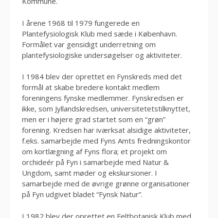
Kommune.
I årene 1968 til 1979 fungerede en
Plantefysiologisk Klub med sæde i København.
Formålet var gensidigt underretning om
plantefysiologiske undersøgelser og aktiviteter.
I 1984 blev der oprettet en Fynskreds med det
formål at skabe bredere kontakt medlem
foreningens fynske medlemmer. Fynskredsen er
ikke, som Jyllandskredsen, universitetetstilknyttet,
men er i højere grad startet som en “grøn”
forening. Kredsen har iværksat alsidige aktiviteter,
f.eks. samarbejde med Fyns Amts fredningskontor
om kortlægning af Fyns flora; et projekt om
orchideér på Fyn i samarbejde med Natur &
Ungdom, samt møder og ekskursioner. I
samarbejde med de øvrige grønne organisationer
på Fyn udgivet bladet “Fynsk Natur”.
I 1982 blev der oprettet en Feltbotanisk Klub med