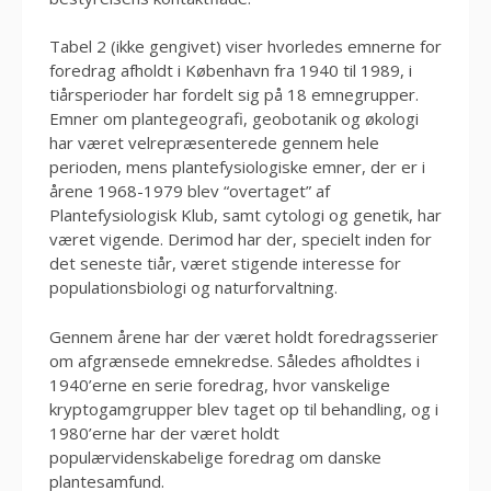
Tabel 2 (ikke gengivet) viser hvorledes emnerne for
foredrag afholdt i København fra 1940 til 1989, i
tiårsperioder har fordelt sig på 18 emnegrupper.
Emner om plantegeografi, geobotanik og økologi
har været velrepræsenterede gennem hele
perioden, mens plantefysiologiske emner, der er i
årene 1968-1979 blev “overtaget” af
Plantefysiologisk Klub, samt cytologi og genetik, har
været vigende. Derimod har der, specielt inden for
det seneste tiår, været stigende interesse for
populationsbiologi og naturforvaltning.
Gennem årene har der været holdt foredragsserier
om afgrænsede emnekredse. Således afholdtes i
1940’erne en serie foredrag, hvor vanskelige
kryptogamgrupper blev taget op til behandling, og i
1980’erne har der været holdt
populærvidenskabelige foredrag om danske
plantesamfund.