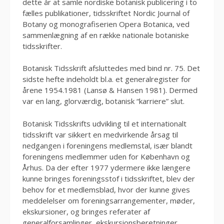
dette år at samle nordiske botanisk publicering i to
fælles publikationer, tidsskriftet Nordic Journal of
Botany og monografiserien Opera Botanica, ved
sammenlægning af en række nationale botaniske
tidsskrifter.
Botanisk Tidsskrift afsluttedes med bind nr. 75. Det
sidste hefte indeholdt bl.a. et generalregister for
årene 1954.1981 (Lansø & Hansen 1981). Dermed
var en lang, glorværdig, botanisk “karriere” slut.
Botanisk Tidsskrifts udvikling til et internationalt
tidsskrift var sikkert en medvirkende årsag til
nedgangen i foreningens medlemstal, især blandt
foreningens medlemmer uden for København og
Århus. Da der efter 1977 ydermere ikke længere
kunne bringes foreningsstof i tidsskriftet, blev der
behov for et medlemsblad, hvor der kunne gives
meddelelser om foreningsarrangementer, møder,
ekskursioner, og bringes referater af
generalforsamlinger, ekskursionsberetninger,