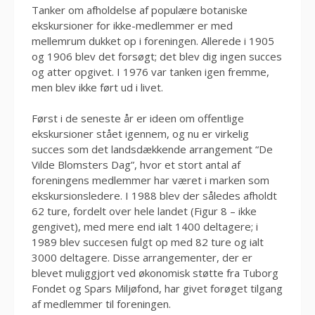
Tanker om afholdelse af populære botaniske
ekskursioner for ikke-medlemmer er med
mellemrum dukket op i foreningen. Allerede i 1905
og 1906 blev det forsøgt; det blev dig ingen succes
og atter opgivet. I 1976 var tanken igen fremme,
men blev ikke ført ud i livet.
Først i de seneste år er ideen om offentlige
ekskursioner stået igennem, og nu er virkelig
succes som det landsdækkende arrangement “De
Vilde Blomsters Dag”, hvor et stort antal af
foreningens medlemmer har været i marken som
ekskursionsledere. I 1988 blev der således afholdt
62 ture, fordelt over hele landet (Figur 8 – ikke
gengivet), med mere end ialt 1400 deltagere; i
1989 blev succesen fulgt op med 82 ture og ialt
3000 deltagere. Disse arrangementer, der er
blevet muliggjort ved økonomisk støtte fra Tuborg
Fondet og Spars Miljøfond, har givet forøget tilgang
af medlemmer til foreningen.