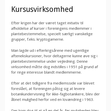
Kursusvirksomhed
Efter krigen har der været taget initiativ til
afholdelse af kurser i foreningens medlemmer i
plantebestemmelse, specielt særligt vanskelige
grupper, f.eks. kryptogamerne.
Man lagde ud i efterkrigsårene med ugentlige
aftenekskursioner, hvor deltagerne kunne øve sig i
plantebestemmelse under vejledning. Denne
virksomhed måtte dog indstilles i 1951 på grund af
for ringe interesse blandt medlemmerne.
Efter at det tidligere fra medlemsside var blevet
foreslået, at foreningen påtog sig at levere
botanikundervisning for ikke-fagbotanikere, blev der
åbnet mulighed herfor ved en lovændring i 1963.
Der kom dog til at gå en del år, før muligheden blev