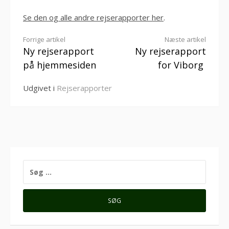
Se den og alle andre rejserapporter her
.
Læs
Forrige artikel
Næste artikel
Ny rejserapport
Ny rejserapport
videre
på hjemmesiden
for Viborg
Udgivet i
Rejserapporter
SØG
EFTER: