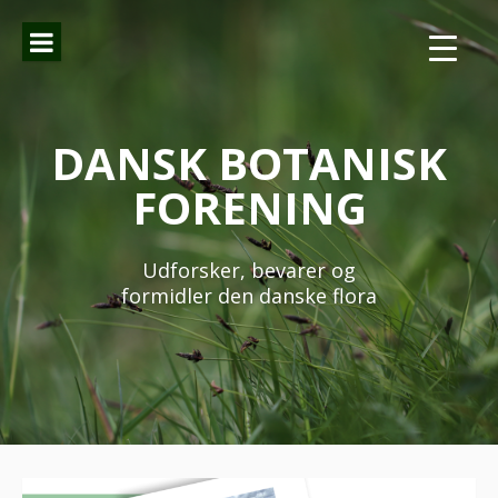
Spring
til
indhold
DANSK BOTANISK
FORENING
Udforsker, bevarer og
formidler den danske flora