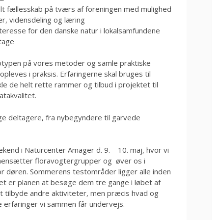
ialt fællesskab på tværs af foreningen med mulighed
ær, vidensdeling og læring
teresse for den danske natur i lokalsamfundene
ltage
otypen på vores metoder og samle praktiske
pleves i praksis. Erfaringerne skal bruges til
le de helt rette rammer og tilbud i projektet til
takvalitet.
llige deltagere, fra nybegyndere til garvede
kend i Naturcenter Amager d. 9. – 10. maj, hvor vi
ensætter floravogtergrupper og øver os i
r døren. Sommerens testområder ligger alle inden
et er planen at besøge dem tre gange i løbet af
t tilbyde andre aktiviteter, men præcis hvad og
 erfaringer vi sammen får undervejs.