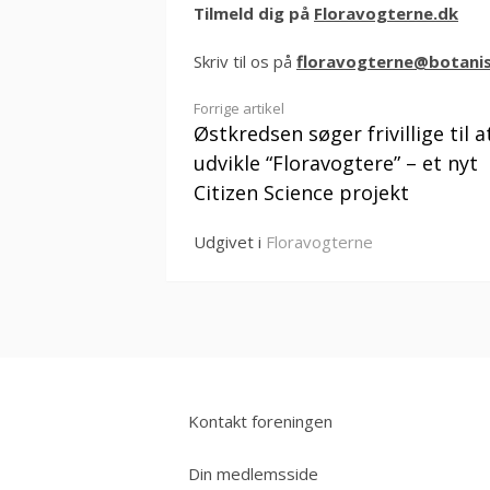
Tilmeld dig på
Floravogterne.dk
Skriv til os på
floravogterne@botanis
Læs
Forrige artikel
Østkredsen søger frivillige til a
videre
udvikle “Floravogtere” – et nyt
Citizen Science projekt
Udgivet i
Floravogterne
Kontakt foreningen
Din medlemsside