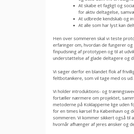
At skabe et fagligt og soc
for aktiv deltagelse, samv
At udbrede kendskab og in
At alle som har lyst kan de
Hen over sommeren skal vi teste prot
erfaringer om, hvordan de fungerer og o
finpudsning af prototypen og til at udvik
understøttelse af glade deltagere og da
Vi søger derfor en blandet flok af frivi
feltbotanikere, som vil tage med os ud.
Vi holder introduktions- og træningswee
fortæller nærmere om projektet, samm
metoderne på Koklapperne lige uden fo
for en times kørsel fra København og d
sommeren. Vi kommer sikkert også til a
hvornår afhænger af jeres ønsker og de