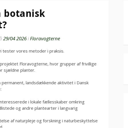
n botanisk
t?
å
29/04 2026
i
Floravogterne
vi tester vores metoder i praksis.
 projektet Floravogterne, hvor grupper af frivillige
or sjældne planter.
en permanent, landsdækkende aktivitet i Dansk
:
rinteresserede i lokale fællesskaber omkring
listede og andre plantearter i langvarig
telse af naturpleje og forskning i naturbeskyttelse
ed