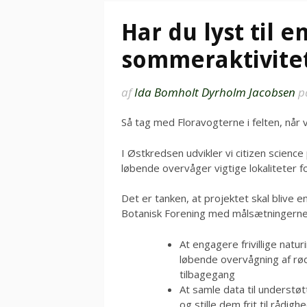
Har du lyst til e
sommeraktivite
af
Ida Bomholt Dyrholm Jacobsen
p
Så tag med Floravogterne i felten, når 
I Østkredsen udvikler vi citizen science
løbende overvåger vigtige lokaliteter f
Det er tanken, at projektet skal blive 
Botanisk Forening med målsætningerne
At engagere frivillige natu
løbende overvågning af rød
tilbagegang
At samle data til understøt
og stille dem frit til rådigh