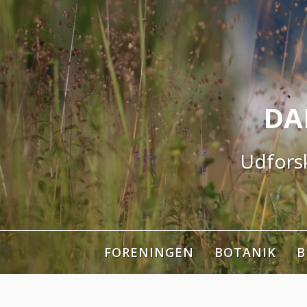
Spring
til
indhold
DA
Udforsk
FORENINGEN
BOTANIK
B