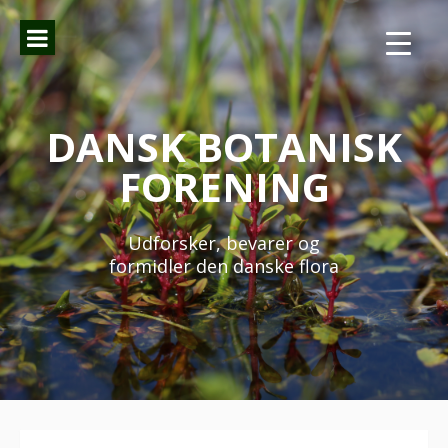
Spring
til
indhold
DANSK BOTANISK
FORENING
Udforsker, bevarer og
formidler den danske flora