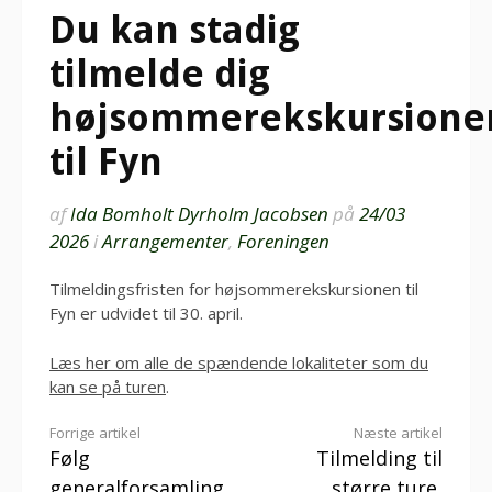
Du kan stadig
tilmelde dig
højsommerekskursione
til Fyn
af
Ida Bomholt Dyrholm Jacobsen
på
24/03
2026
i
Arrangementer
,
Foreningen
Tilmeldingsfristen for højsommerekskursionen til
Fyn er udvidet til 30. april.
Læs her om alle de spændende lokaliteter som du
kan se på turen
.
Læs
Forrige artikel
Næste artikel
Følg
Tilmelding til
videre
generalforsamling
større ture