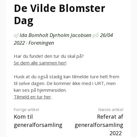
De Vilde Blomster
Dag
af
Ida Bomholt Dyrholm Jacobsen
på
26/04
2022
i
Foreningen
Har du fundet den tur du skal på?
Se dem alle sammen her!
Husk at du også stadig kan tilmelde ture helt frem
til selve dagen. De kommer ikke med i URT, men
kan ses på hjemmesiden.
Tilmeld en tur her
.
Læs
Forrige artikel
Næste artikel
Kom til
Referat af
videre
generalforsamling
generalforsamling
2022