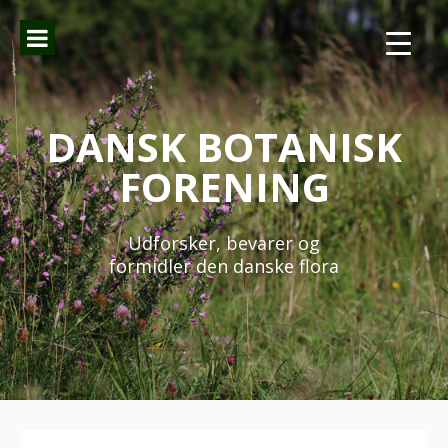
Spring
til
indhold
DANSK BOTANISK
FORENING
Udforsker, bevarer og
formidler den danske flora