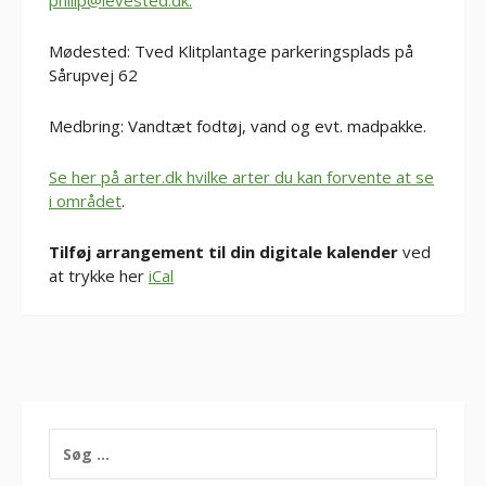
philip@levested.dk.
Mødested: Tved Klitplantage parkeringsplads på
Sårupvej 62
Medbring: Vandtæt fodtøj, vand og evt. madpakke.
Se her på arter.dk hvilke arter du kan forvente at se
i området
.
Tilføj arrangement til din digitale kalender
ved
at trykke her
iCal
SØG
EFTER: