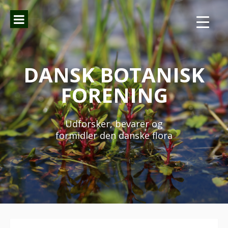
Spring
til
indhold
DANSK BOTANISK
FORENING
Udforsker, bevarer og
formidler den danske flora