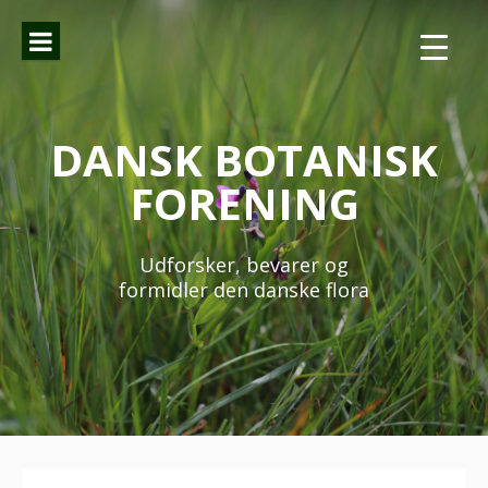
Spring
til
indhold
DANSK BOTANISK
FORENING
Udforsker, bevarer og
formidler den danske flora