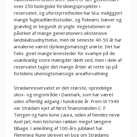
over 250 biologiske forskningsprojekter i
reservatet, og uforstyrretheden har bl.a. muliggjort
mange fugleadfærdsstudier, og fiskeørn, bæver og
grævling er begyndt at yngle. Vegetationen er
påvirket af mange generationers ekstensive
landskabsudnyttelse, men de seneste 40-50 år har
arealerne været dyrkningsmæssigt urørte. Det har
f.eks. givet mange levesteder for svampe på de
usædvanlig store mængder dødt ved, men i dele af
reservatet tager det mange årtier at rette op på
fortidens uhensigtsmæssige arealforvaltning.
Strødamreservatet er det største, oprindelige
skov- og engområde i Danmark, som har været
uden offentlig adgang i hundrede år. Frem til 1949
var Strødam ejet af først finansmanden C. F.
Tietgen og hans kone Laura, siden af hendes nevø
Axel Jarl, men historien rækker meget længere
tilbage. I anledning af 100-års-jubilæet har
Flemming Rune skrevet en bog om Strødams