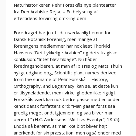
Naturhistorikeren Pehr Forsskåls nye plantearter
fra Den Arabiske Rejse – En belysning af
eftertidens forvirring omkring dem
Foredraget har jo et lidt usædvanligt emne for
Dansk Botanisk Forening, men mange af
foreningens medlemmer har nok læst Thorkild
Hansens “Det Lykkelige Arabien” og dets tragiske
konklusion: “Intet blev tilbage”. Nu håber
foredragsholderen, at man af Ib Friis og Mats Thulin
nyligt udgivne bog, Scientific plant names derived
from the surname of Pehr Forsskål – History,
Orthography, and Legitimacy, kan se, at dette kun
er tilsyneladende, men i virkeligheden ikke rigtigt.
Forsskåls værk kan nok bedre passe med en anden
kendt dansk forfatters ord: “Man gaaer først saa
gruelig meget ondt igjennem, og saa bliver man
berømt.” (H.C. Andersens “Mit Livs Eventyr”, 1855).
Endda så berømt, at man ikke blot bliver højt
anerkendt for sin præstation, men også ender med