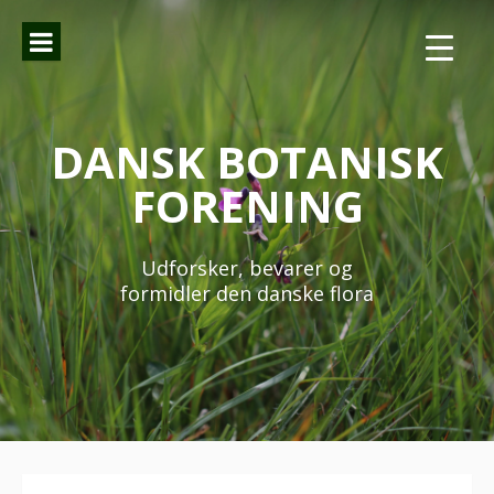
Spring
til
indhold
DANSK BOTANISK
FORENING
Udforsker, bevarer og
formidler den danske flora