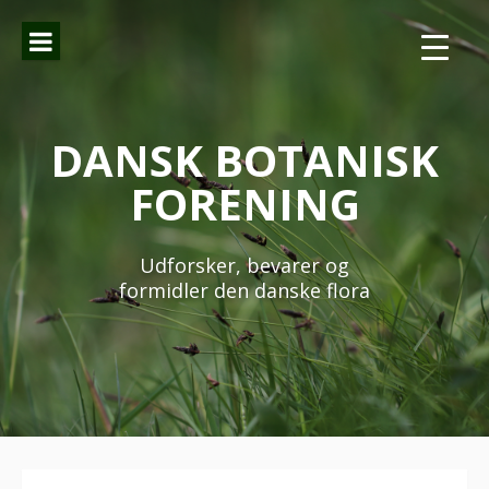
Spring
til
indhold
DANSK BOTANISK
FORENING
Udforsker, bevarer og
formidler den danske flora