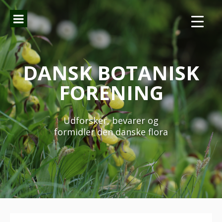
Spring
til
indhold
DANSK BOTANISK
FORENING
Udforsker, bevarer og
formidler den danske flora